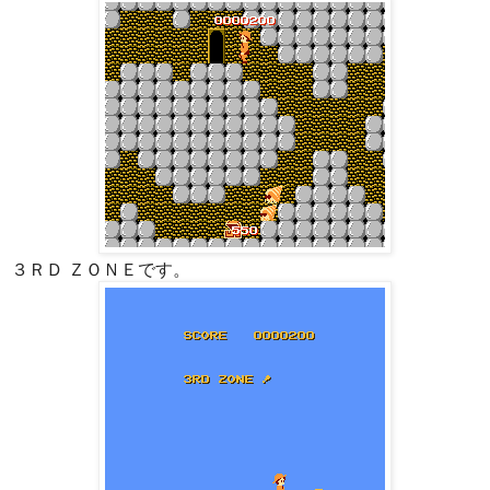
３ＲＤ ＺＯＮＥです。