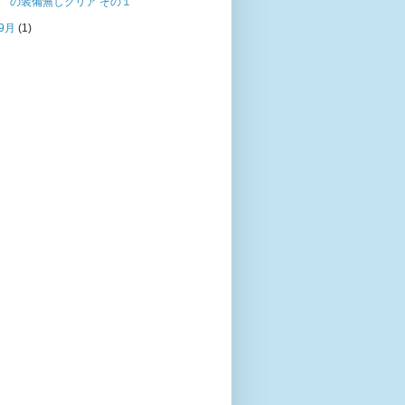
の装備無しクリア その１
9月
(1)