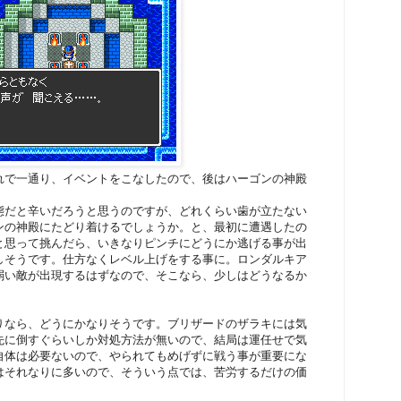
れで一通り、イベントをこなしたので、後はハーゴンの神殿
態だと辛いだろうと思うのですが、どれくらい歯が立たない
ンの神殿にたどり着けるでしょうか。と、最初に遭遇したの
と思って挑んだら、いきなりピンチにどうにか逃げる事が出
しそうです。仕方なくレベル上げをする事に。ロンダルキア
弱い敵が出現するはずなので、そこなら、少しはどうなるか
りなら、どうにかなりそうです。ブリザードのザラキには気
先に倒すぐらいしか対処方法が無いので、結局は運任せで気
自体は必要ないので、やられてもめげずに戦う事が重要にな
はそれなりに多いので、そういう点では、苦労するだけの価